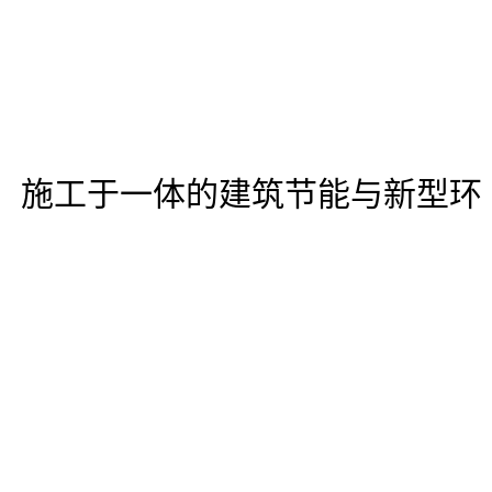
、施工于一体的建筑节能与新型环