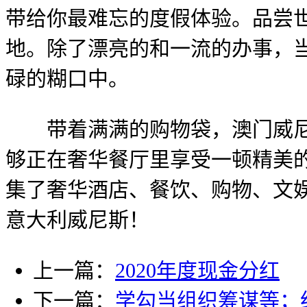
带给你最难忘的度假体验。品尝
地。除了漂亮的和一流的办事，
碌的糊口中。
带着满满的购物袋，澳门威尼斯
够正在奢华餐厅里享受一顿精美
集了奢华酒店、餐饮、购物、文
意大利威尼斯！
上一篇：
2020年度现金分红
下一篇：
学勾当组织筹谋等；