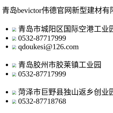
青岛bevictor伟德官网新型建材
青岛市城阳区国际空港工业
0532-87717999
qdoukesi@126.com
青岛胶州市胶莱镇工业园
0532-87717999
菏泽市巨野县独山返乡创业
0532-87718768