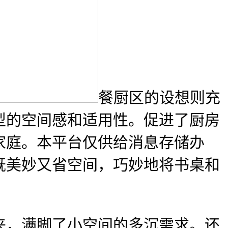
餐厨区的设想则充
型的空间感和适用性。促进了厨房
家庭。本平台仅供给消息存储办
既美妙又省空间，巧妙地将书桌和
，满脚了小空间的多沉需求。还