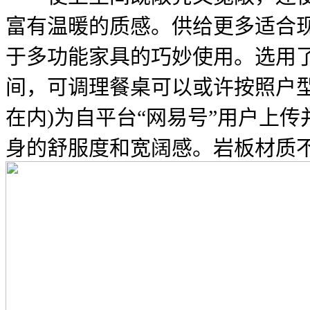
富有温暖的质感。供给更多适合
于多功能家具的巧妙使用。选用
间，可调理餐桌可以或许按照户
在内)为自平台“网易号”用户上
身的舒服度和宽阔感。岩板材质