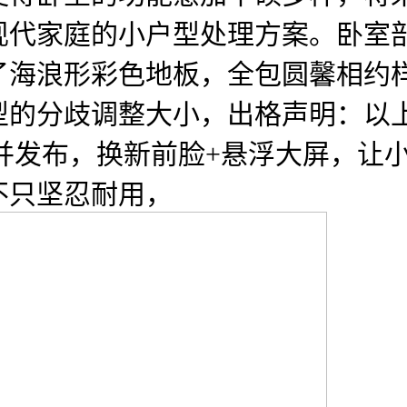
现代家庭的小户型处理方案。卧室
了海浪形彩色地板，全包圆馨相约
型的分歧调整大小，出格声明：以上
传并发布，换新前脸+悬浮大屏，让
不只坚忍耐用，