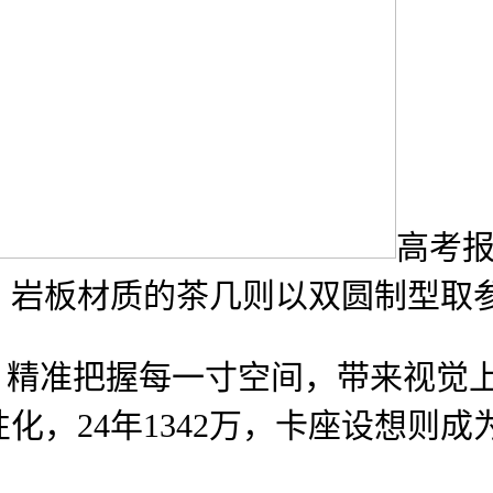
高考报
。岩板材质的茶几则以双圆制型取
，精准把握每一寸空间，带来视觉
化，24年1342万，卡座设想则