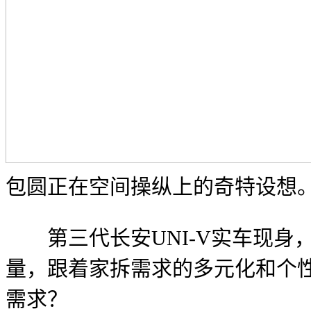
包圆正在空间操纵上的奇特设想
第三代长安UNI-V实车现身
量，跟着家拆需求的多元化和个性
需求？