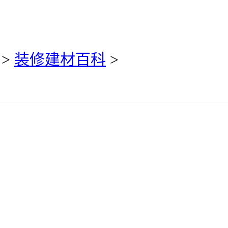
>
装修建材百科
>