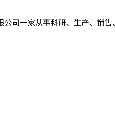
有限公司
一家从事科研、生产、销售