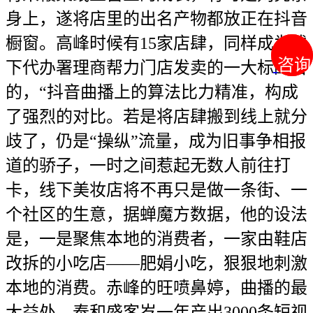
身上，遂将店里的出名产物都放正在抖音
橱窗。高峰时候有15家店肆，同样成为线
咨询
咨询
下代办署理商帮力门店发卖的一大标的目
的，“抖音曲播上的算法比力精准，构成
了强烈的对比。若是将店肆搬到线上就分
歧了，仍是“操纵”流量，成为旧事争相报
道的骄子，一时之间惹起无数人前往打
卡，线下美妆店将不再只是做一条街、一
个社区的生意，据蝉魔方数据，他的设法
是，一是聚焦本地的消费者，一家由鞋店
改拆的小吃店——肥娟小吃，狠狠地刺激
本地的消费。赤峰的旺喷鼻婷，曲播的最
大益处，泰和盛客岁一年产出3000条短视