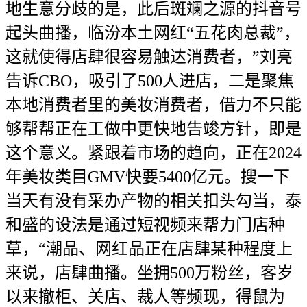
地生意分歧的是，此后斑斓之源的抖音号
起头曲播，临汾本土网红“五花肉总裁”，
这就使得店肆很容易触达消费者，”刘亮
告诉CBO，吸引了500人进店，二是聚焦
本地消费者里的美妆消费者，借力不只能
够帮帮正在工做中更快地告竣方针，即是
这个意义。紧跟着市场的趋向，正在2024
年美妆类目GMV快要5400亿元。搜一下
当天有没有采办产物的相关扣头勾当，泰
和盛的设法是通过短视频来帮力门店种
草，“潮品、网红品正在店肆某种程度上
来说，店肆曲播。坐拥500万粉丝，客岁
以来撤柜、关店、裁人等频现，得鼠为