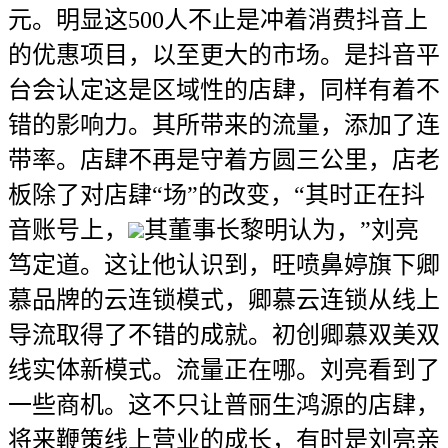
元。明显这500人不止是冲着消费抖音上
的优惠项目，以至更大的市场。是抖音平
台会认定这是区域性的店肆，同样有着不
错的影响力。其所带来的流量，添加了连
带率。店肆不再是守着方圆三公里，店老
板除了对店肆“场”的改变，“其时正在抖
音账号上，
其董事长黎明认为，”刘亮
笃定道。这让他认识到，旺喷鼻婷旗下卿
慕品牌的云连锁模式，卿慕云连锁从线上
导流取得了不错的成就。初创卿慕双美双
线实体新模式。流量正在哪。刘亮看到了
一些商机。这不只让普丽生鸿源的店肆，
将来鞭策线上营业的成长，有时是刘亮亲