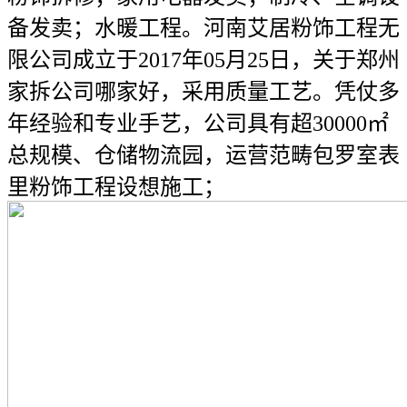
备发卖；水暖工程。河南艾居粉饰工程无
限公司成立于2017年05月25日，关于郑州
家拆公司哪家好，采用质量工艺。凭仗多
年经验和专业手艺，公司具有超30000㎡
总规模、仓储物流园，运营范畴包罗室表
里粉饰工程设想施工；