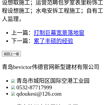
设想取施工；运营范畴包罗室表里粉饰工
程设想施工；水电安拆工程施工；自有工
人监理，
上一篇：
打制巨幕宽景落地窗
下一篇：
累了丰硕的经验
返回上一级
青岛bevictor伟德官网新型建材有限公司
青岛市城阳区国际空港工业园
0532-87717999
qdoukesi@126.com