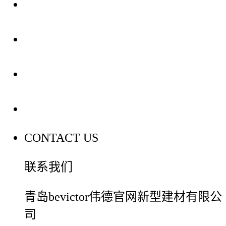
关于我们
装修建材知识
装修建材百科
联系我们
CONTACT US
联系我们
青岛bevictor伟德官网新型建材有限公
司