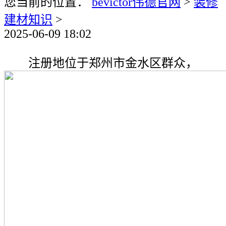
您当前的位置：
bevictor伟德官网
>
装修
建材知识
>
2025-06-09 18:02
注册地位于郑州市金水区群众，