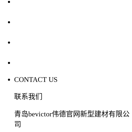
关于我们
装修建材知识
装修建材百科
联系我们
CONTACT US
联系我们
青岛bevictor伟德官网新型建材有限公
司