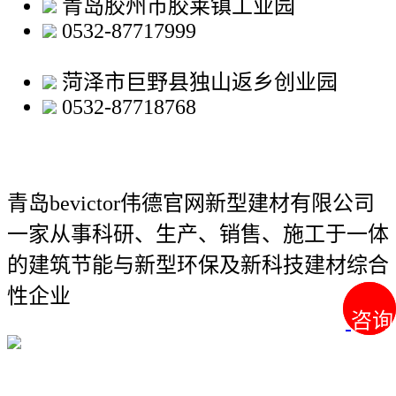
青岛胶州市胶莱镇工业园
0532-87717999
菏泽市巨野县独山返乡创业园
0532-87718768
青岛bevictor伟德官网新型建材有限公司
一家从事科研、生产、销售、施工于一体
的建筑节能与新型环保及新科技建材综合
性企业
咨询
咨询