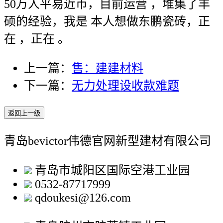
50万人平易近币，目前运营 ，堆集了丰
硕的经验，我是 本人想做东鹏瓷砖，正
在 ，正在 。
上一篇：
售：建建材料
下一篇：
无力处理设收款难题
返回上一级
青岛bevictor伟德官网新型建材有限公司
青岛市城阳区国际空港工业园
0532-87717999
qdoukesi@126.com